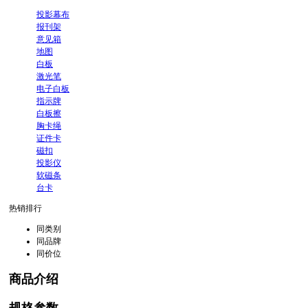
投影幕布
报刊架
意见箱
地图
白板
激光笔
电子白板
指示牌
白板擦
胸卡绳
证件卡
磁扣
投影仪
软磁条
台卡
热销排行
同类别
同品牌
同价位
商品介绍
规格参数