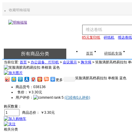
收藏明翰福瑞
85元复印纸
碎纸机
维达卷
所有商品分类
首页
碎纸机专场
当前位置:
首页
>
办公设备、打印机
>
会议展示
>
胸卡绳
>
笑脸滴胶高档易拉扣 单
笑脸滴胶高档易拉扣 单根装 蓝色
更多
商品货号：038136
售价：
￥3.30元
用户评价：
(已经有0人评价)
购买数量：
商品总价：
￥3.30元
相关分类