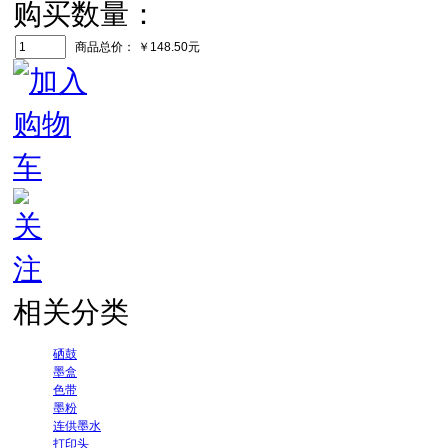
购买数量：
商品总价：
￥148.50元
相关分类
硒鼓
墨盒
色带
墨粉
连供墨水
打印头