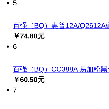
5
百强（BQ）惠普12A/Q2612A硒鼓(
￥74.80元
6
百强（BQ）CC388A 易加粉黑色硒
￥60.50元
7