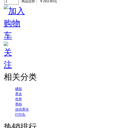
商品总价：
￥283.80元
相关分类
硒鼓
墨盒
色带
墨粉
连供墨水
打印头
热销排行