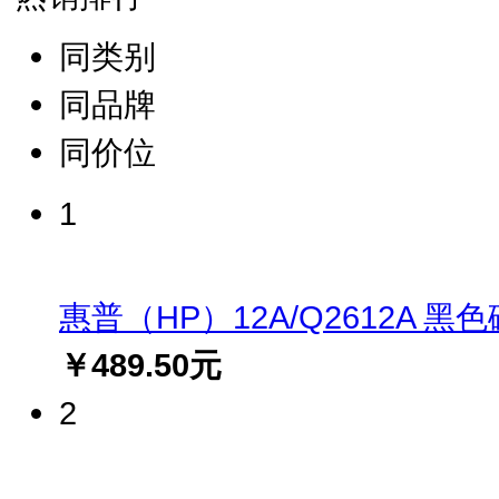
同类别
同品牌
同价位
1
惠普（HP）12A/Q2612A 黑色硒鼓
￥489.50元
2