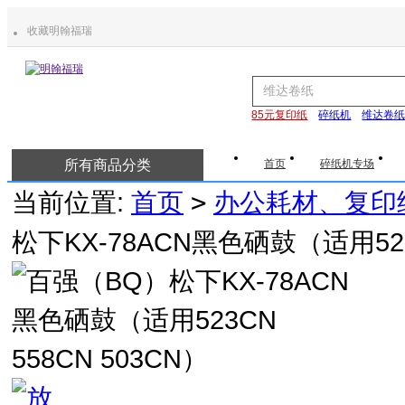
收藏明翰福瑞
85元复印纸
碎纸机
维达卷
所有商品分类
首页
碎纸机专场
当前位置:
首页
>
办公耗材、复印
松下KX-78ACN黑色硒鼓（适用523C