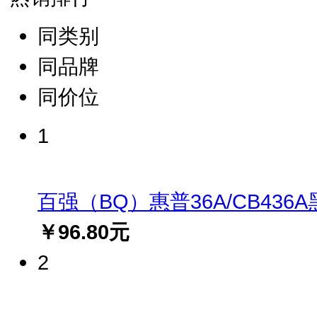
同类别
同品牌
同价位
1
百强（BQ）惠普36A/CB436A黑
￥96.80元
2