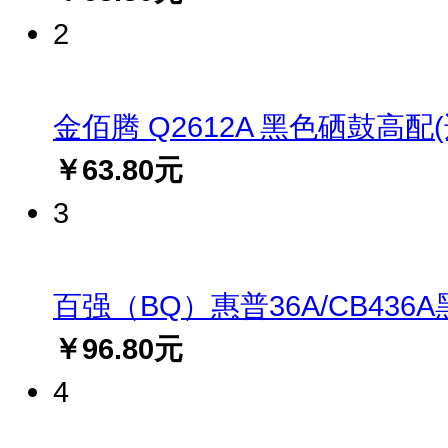
2
金佰腾 Q2612A 黑色硒鼓高配(适用
￥63.80元
3
百强（BQ）惠普36A/CB436A黑
￥96.80元
4