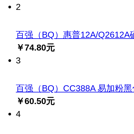
2
百强（BQ）惠普12A/Q2612A硒鼓(
￥74.80元
3
百强（BQ）CC388A 易加粉黑色硒
￥60.50元
4