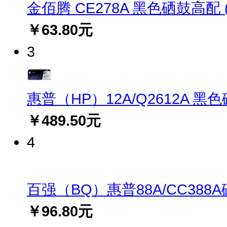
金佰腾 CE278A 黑色硒鼓高配 (适
￥63.80元
3
惠普（HP）12A/Q2612A 黑
￥489.50元
4
百强（BQ）惠普88A/CC388A硒鼓
￥96.80元