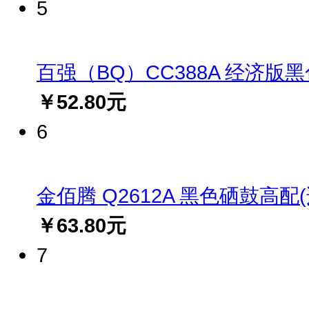
5
百强（BQ）CC388A 经济版黑色硒
￥52.80元
6
金佰腾 Q2612A 黑色硒鼓高配(适用
￥63.80元
7