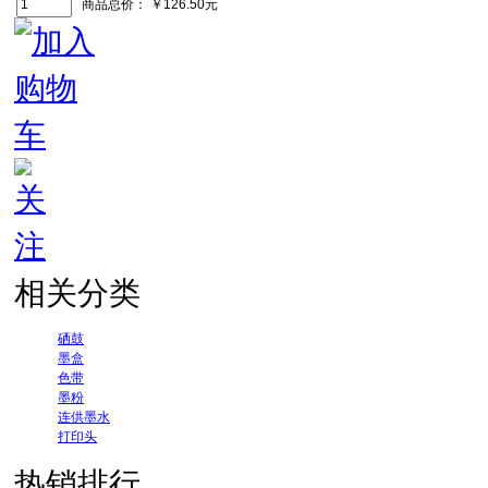
商品总价：
￥126.50元
相关分类
硒鼓
墨盒
色带
墨粉
连供墨水
打印头
热销排行