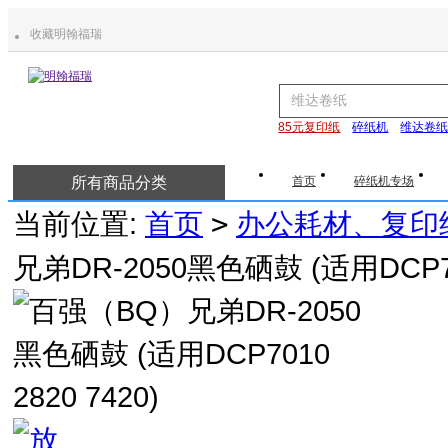
收藏明翰福瑞
85元复印纸
碎纸机
维达卷
所有商品分类
首页
碎纸机专场
当前位置:
首页
>
办公耗材、复印
兄弟DR-2050黑色硒鼓 (适用DCP701