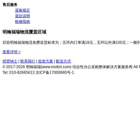
售后服务
退换规定
退款说明
检修指南
明翰福瑞物流覆盖区域
目前明翰福瑞物流免费送货标准为：五环内订单满18元，五环以外满100元；一般
查看详情 >
招贤纳士
|
联系我们
|
批发方案
|
配送方式
© 2017-2026 明翰福瑞(www.mofori.com)·综合性办公采购整体解决方案服务商 All Rig
Tel: 010-82665613 京ICP备17000680号-1