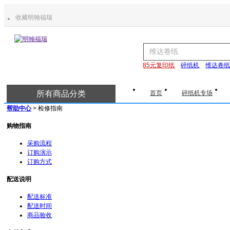
收藏明翰福瑞
85元复印纸
碎纸机
维达卷
所有商品分类
首页
碎纸机专场
帮助中心
> 检修指南
购物指南
采购流程
订购演示
订购方式
配送说明
配送标准
配送时间
商品验收